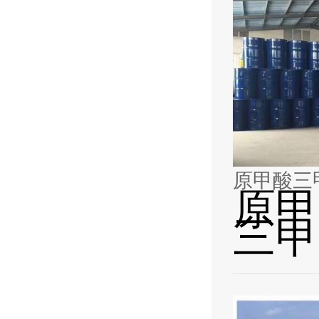
原甲
三甲