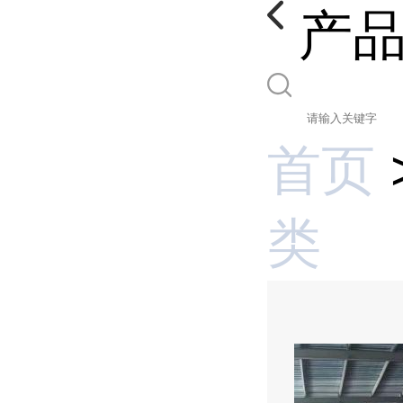
产
首页
类