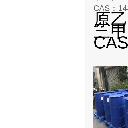
CAS：144
原乙
三甲
CAS