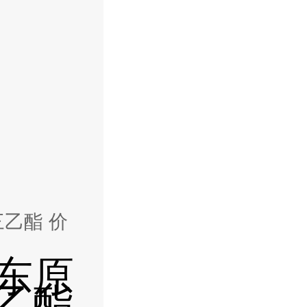
东原
乙酯