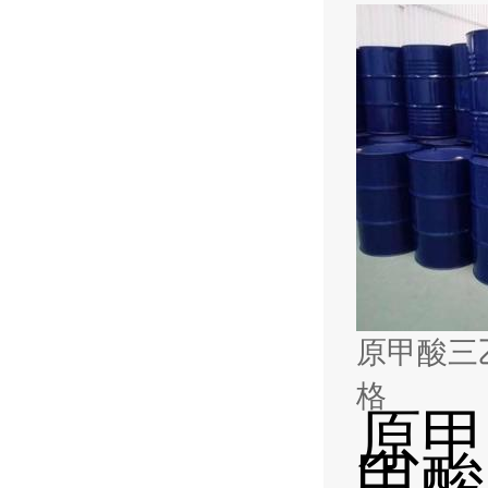
原甲酸三乙酯
格
原甲
甲酸