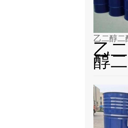
乙二
醇二