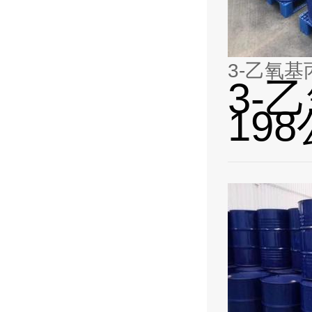
3-乙氧基
3-
19