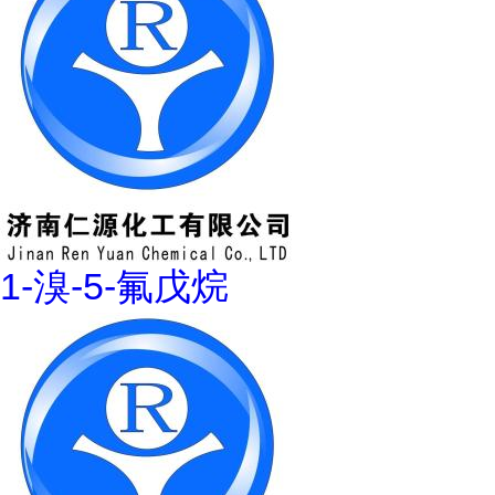
1-溴-5-氟戊烷