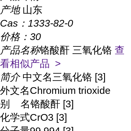
产地
山东
Cas：
1333-82-0
价格：
30
产品名称
铬酸酐 三氧化铬
查
看相似产品 >
简介
中文名三氧化铬 [3]
外文名Chromium trioxide
别 名铬酸酐 [3]
化学式CrO3 [3]
分子量99.994 [3]