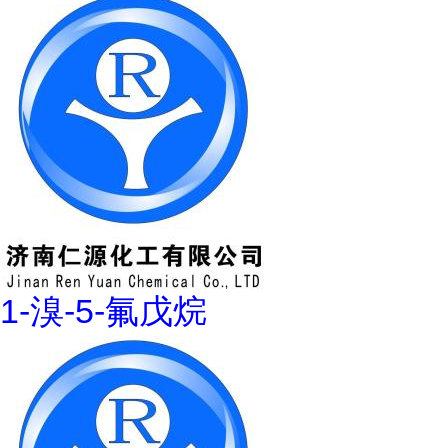
1-溴-5-氟戊烷