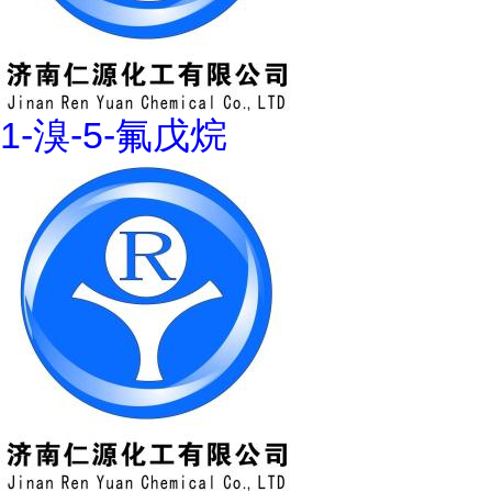
1-溴-5-氟戊烷