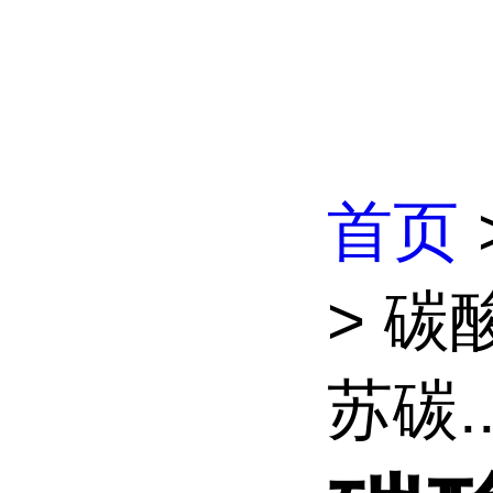
首页
> 碳
苏碳..