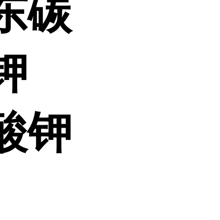
东碳
钾
酸钾