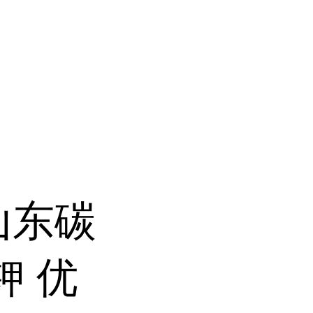
山东碳
钾 优