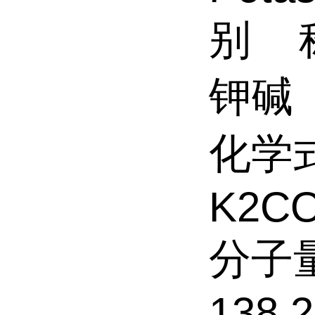
别 
钾碱
化学
K2C
分子
138.