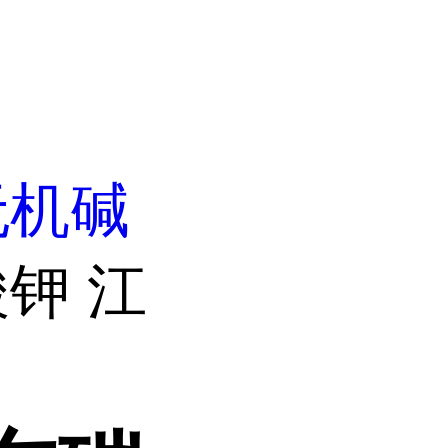
无机碱
钾 江