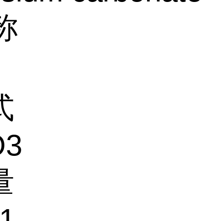
称
式
O3
量
21