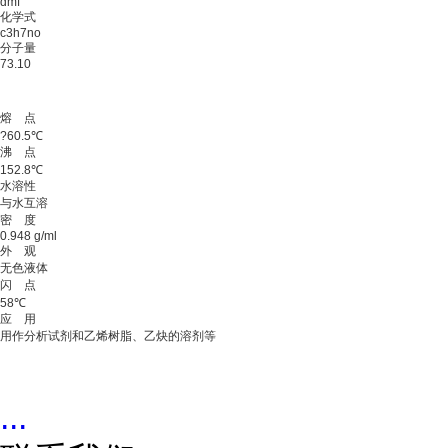
dmf
化学式
c3h7no
分子量
73.10
熔 点
?60.5℃
沸 点
152.8℃
水溶性
与水互溶
密 度
0.948 g/ml
外 观
无色液体
闪 点
58℃
应 用
用作分析试剂和乙烯树脂、乙炔的溶剂等
...