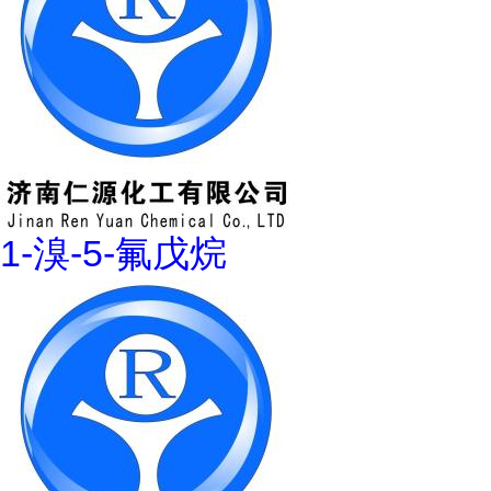
1-溴-5-氟戊烷