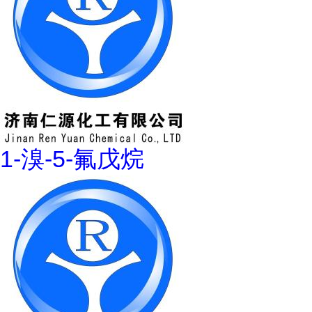
1-溴-5-氟戊烷