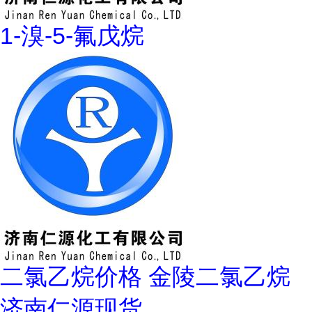
1-溴-5-氟戊烷
二氯乙烷价格 金陵二氯乙烷
济南仁源现货