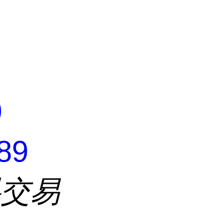
司
0
89
料交易