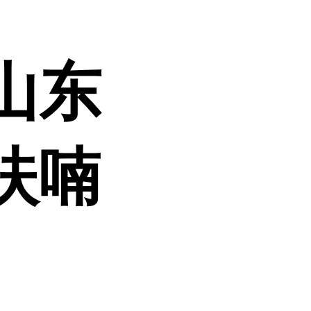
山东
呋喃