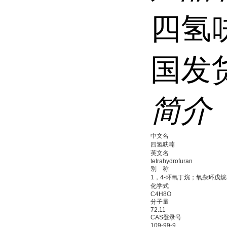
四氢
国发
简介
中文名
四氢呋喃
英文名
tetrahydrofuran
别 称
1，4-环氧丁烷；氧杂环戊烷
化学式
C4H8O
分子量
72.11
CAS登录号
109-99-9