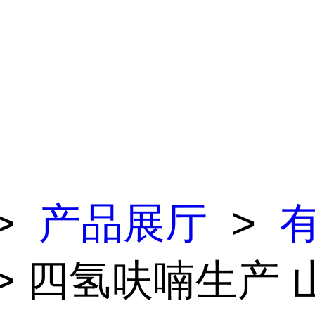
>
产品展厅
>
> 四氢呋喃生产 