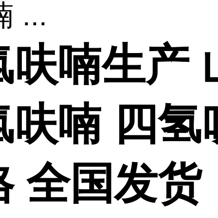
...
氢呋喃生产 
氢呋喃 四氢
格 全国发货