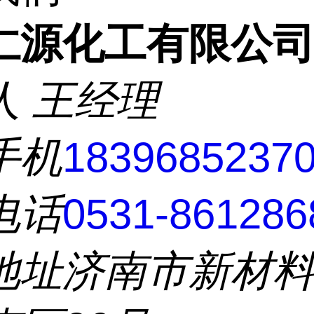
仁源化工有限公
人
王经理
手机
1839685237
电话
0531-861286
地址
济南市新材