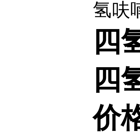
氢呋喃 
四
四
价