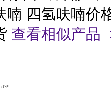
呋喃 四氢呋喃价格
货
查看相似产品 
；THF