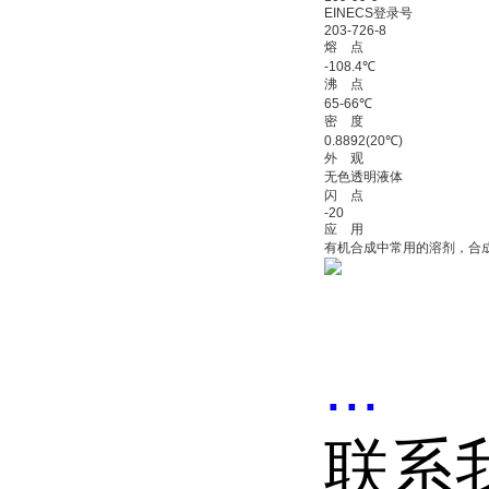
EINECS登录号
203-726-8
熔 点
-108.4℃
沸 点
65-66℃
密 度
0.8892(20℃)
外 观
无色透明液体
闪 点
-20
应 用
有机合成中常用的溶剂，合
...
联系