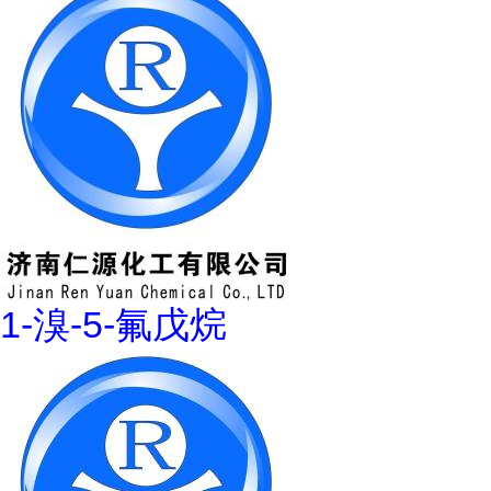
1-溴-5-氟戊烷