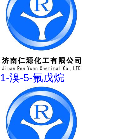
1-溴-5-氟戊烷