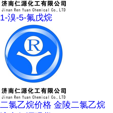
1-溴-5-氟戊烷
二氯乙烷价格 金陵二氯乙烷