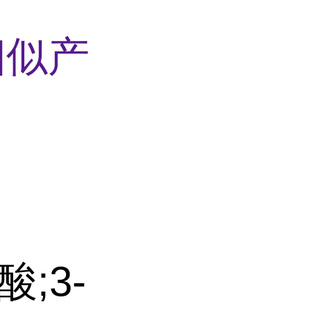
相似产
;3-