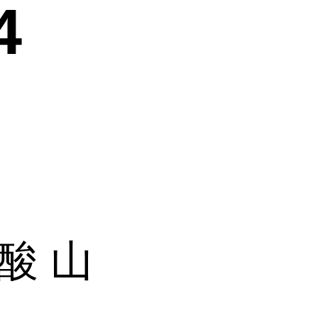
4
酸 山