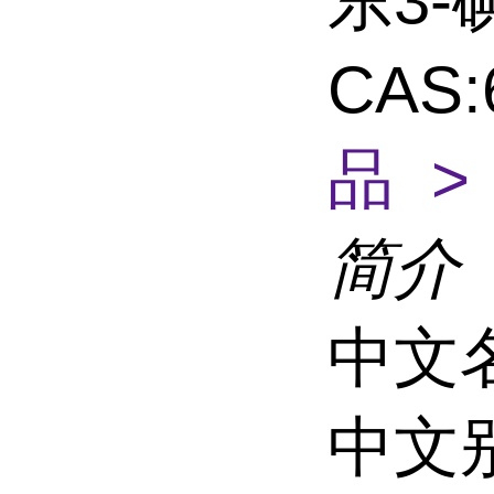
东3
CAS:
品 >
简介
中文
中文别