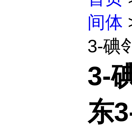
间体
3-碘邻
3-
东