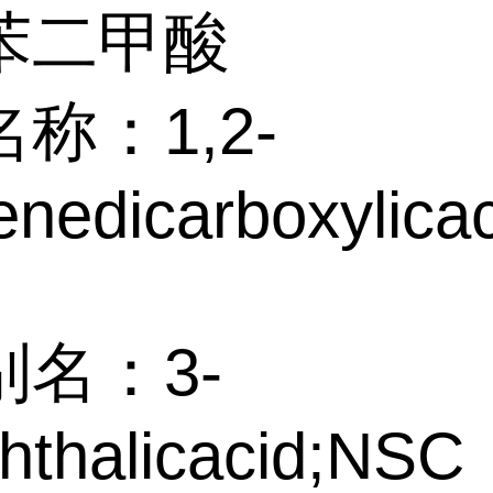
苯二甲酸
称：1,2-
nedicarboxylicac
别名：3-
hthalicacid;NSC