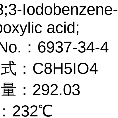
;3-Iodobenzene-
boxylic acid;
No.：6937-34-4
 式：C8H5IO4
 量：292.03
：232℃