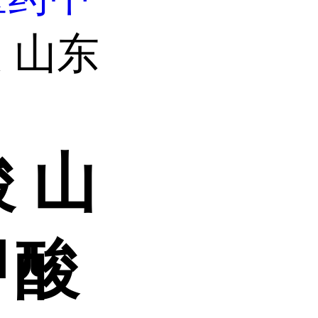
 山东
 山
甲酸