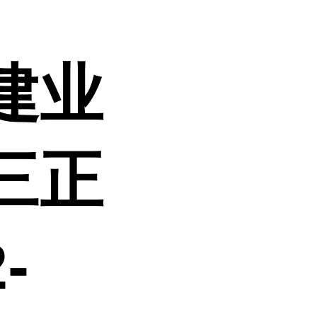
建业
三正
-