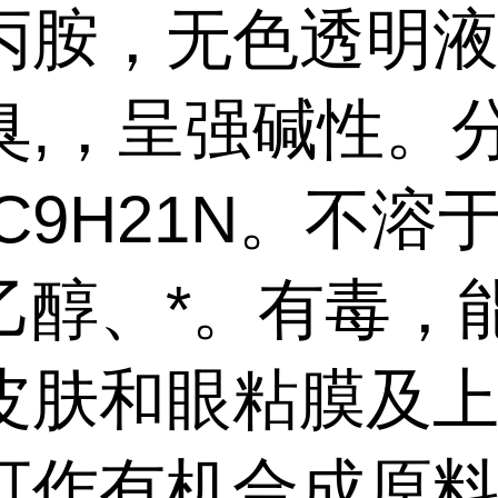
丙胺，无色透明
臭,，呈强碱性。
C9H21N。不溶
乙醇、*。有毒，
皮肤和眼粘膜及
可作有机合成原