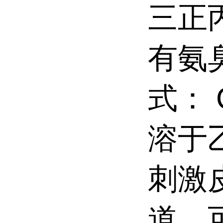
三正
有氨
式： 
溶于
刺激
道。