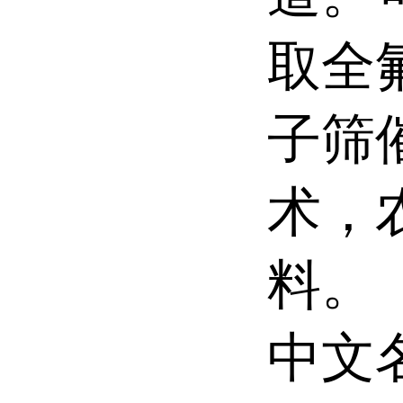
取全
子筛
术，
料。
中文