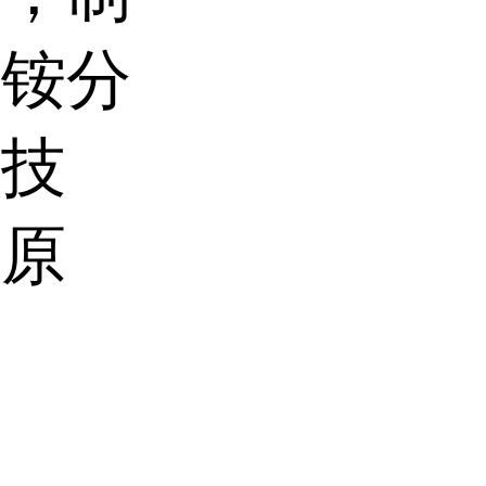
季铵分
光技
剂原