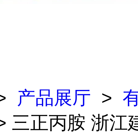
>
产品展厅
>
> 三正丙胺 浙江