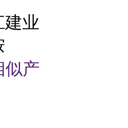
江建业
胺
相似产