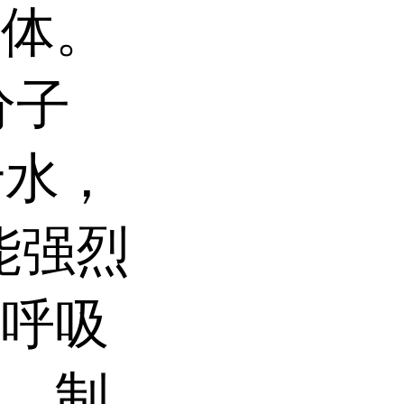
液体。
分子
于水，
能强烈
上呼吸
料，制