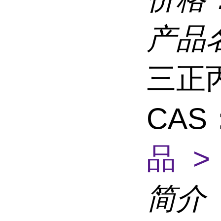
产品
三正
CAS：
品 >
简介