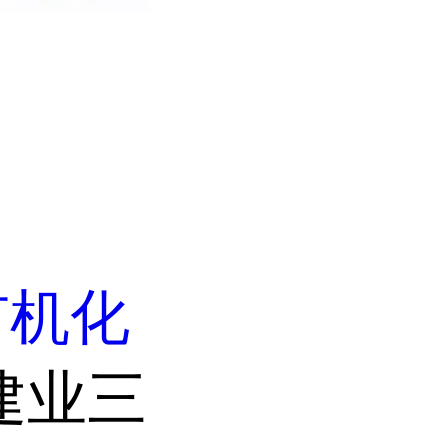
有机化
建业三