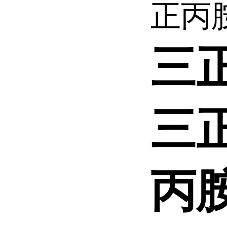
正丙胺 
三
三
丙胺