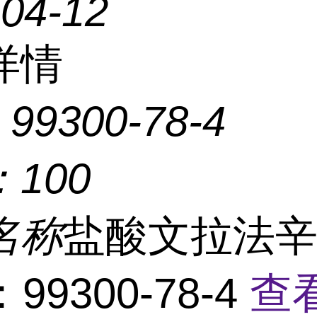
-04-12
详情
：
99300-78-4
：
100
名称
盐酸文拉法
99300-78-4
查