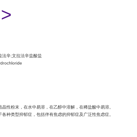
>
拉法辛;文拉法辛盐酸盐
rochloride
或结晶性粉末，在水中易溶，在乙醇中溶解，在稀盐酸中易溶。
用于各种类型抑郁症，包括伴有焦虑的抑郁症及广泛性焦虑症。