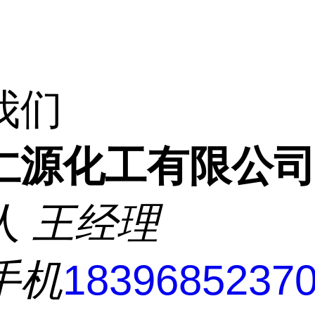
我们
仁源化工有限公
人
王经理
手机
1839685237