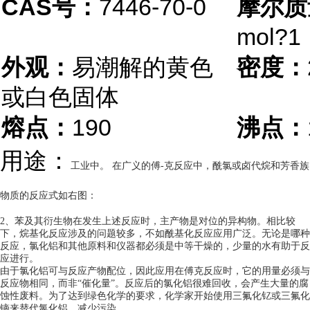
CAS号：
7446-70-0
摩尔质
mol?1
外观：
易潮解的黄色
密度：
或白色固体
熔点：
190
沸点：
用途：
工业中。 在广义的傅-克反应中，酰氯或卤代烷和芳香族
物质的反应式如右图：
2、苯及其衍生物在发生上述反应时，主产物是对位的异构物。相比较
下，烷基化反应涉及的问题较多，不如酰基化反应应用广泛。无论是哪种
反应，氯化铝和其他原料和仪器都必须是中等干燥的，少量的水有助于反
应进行。
由于氯化铝可与反应产物配位，因此应用在傅克反应时，它的用量必须与
反应物相同，而非“催化量”。反应后的氯化铝很难回收，会产生大量的腐
蚀性废料。为了达到绿色化学的要求，化学家开始使用三氟化钇或三氟化
镝来替代氯化铝，减少污染。