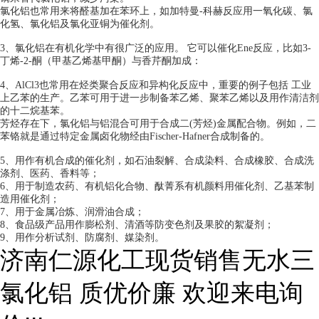
氯化铝也常用来将醛基加在苯环上，如加特曼-科赫反应用一氧化碳、氯
化氢、氯化铝及氯化亚铜为催化剂。
3、氯化铝在有机化学中有很广泛的应用。 它可以催化Ene反应，比如3-
丁烯-2-酮（甲基乙烯基甲酮）与香芹酮加成：
4、AlCl3也常用在烃类聚合反应和异构化反应中，重要的例子包括 工业
上乙苯的生产。乙苯可用于进一步制备苯乙烯、聚苯乙烯以及用作清洁剂
的十二烷基苯。
芳烃存在下，氯化铝与铝混合可用于合成二(芳烃)金属配合物。例如，二
苯铬就是通过特定金属卤化物经由Fischer-Hafner合成制备的。
5、用作有机合成的催化剂，如石油裂解、合成染料、合成橡胶、合成洗
涤剂、医药、香料等；
6、用于制造农药、有机铝化合物、酞菁系有机颜料用催化剂、乙基苯制
造用催化剂；
7、用于金属冶炼、润滑油合成；
8、食品级产品用作膨松剂、清酒等防变色剂及果胶的絮凝剂；
9、用作分析试剂、防腐剂、媒染剂。
济南仁源化工现货销售无水三
氯化铝 质优价廉 欢迎来电询