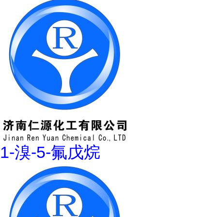
1-溴-5-氟戊烷