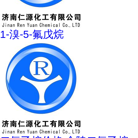
1-溴-5-氟戊烷