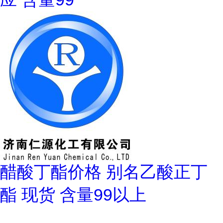
醋酸丁酯价格 别名乙酸正丁
酯 现货 含量99以上