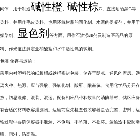
碱性橙
碱性棕
间体，用于制造
、
G、直接耐晒黑G等
染料，并用作毛皮染料。也用环氧树脂的固化剂、水泥的促凝剂，并用于
显色剂
媒染剂、
等方面。用作石油添加剂及制造医药品的原
料、作光度法测定亚硝酸盐和水中活性氯的试剂。
包装 储存与运输：
采用内衬塑料代的纸板桶或铁桶密封包装，储存于阴凉、通风的库房。远
离火种、热源。应与强酸、强氧化剂、酸酐、酰基氯、食用化学品分开存
放，切忌混储、混装、混运。配备相应品种和数量的消防器材。储区应备
有合适的材料收容泄漏物。运输前应先检查包装容器是否完整、密封，运
输过程中要确保容器不泄漏、不倒塌、不坠落、不损坏。运输途中应防曝
晒、雨淋，防高温。