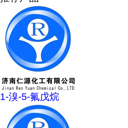
1-溴-5-氟戊烷