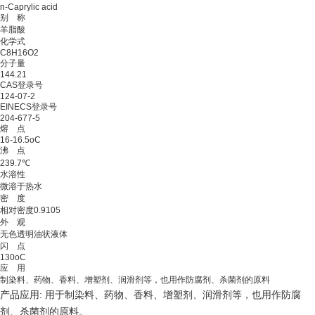
n-Caprylic acid
别 称
羊脂酸
化学式
C8H16O2
分子量
144.21
CAS登录号
124-07-2
EINECS登录号
204-677-5
熔 点
16-16.5oC
沸 点
239.7℃
水溶性
微溶于热水
密 度
相对密度0.9105
外 观
无色透明油状液体
闪 点
130oC
应 用
制染料、药物、香料、增塑剂、润滑剂等，也用作防腐剂、杀菌剂的原料
产品应用: 用于制染料、药物、香料、增塑剂、润滑剂等，也用作防腐
剂、杀菌剂的原料。