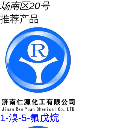
场南区20号
推荐产品
1-溴-5-氟戊烷