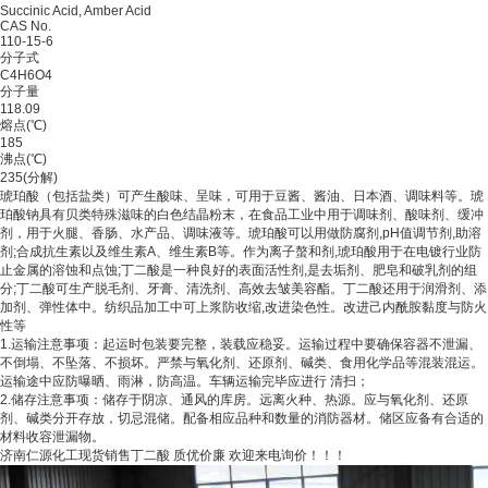
Succinic Acid, Amber Acid
CAS No.
110-15-6
分子式
C4H6O4
分子量
118.09
熔点(℃)
185
沸点(℃)
235(分解)
琥珀酸（包括盐类）可产生酸味、呈味，可用于豆酱、酱油、日本酒、调味料等。琥
珀酸钠具有贝类特殊滋味的白色结晶粉末，在食品工业中用于调味剂、酸味剂、缓冲
剂，用于火腿、香肠、水产品、调味液等。琥珀酸可以用做防腐剂,pH值调节剂,助溶
剂;合成抗生素以及维生素A、维生素B等。作为离子螯和剂,琥珀酸用于在电镀行业防
止金属的溶蚀和点蚀;丁二酸是一种良好的表面活性剂,是去垢剂、肥皂和破乳剂的组
分;丁二酸可生产脱毛剂、牙膏、清洗剂、高效去皱美容酯。丁二酸还用于润滑剂、添
加剂、弹性体中。纺织品加工中可上浆防收缩,改进染色性。改进己内酰胺黏度与防火
性等
1.运输注意事项：起运时包装要完整，装载应稳妥。运输过程中要确保容器不泄漏、
不倒塌、不坠落、不损坏。严禁与氧化剂、还原剂、碱类、食用化学品等混装混运。
运输途中应防曝晒、雨淋，防高温。车辆运输完毕应进行 清扫；
2.储存注意事项：储存于阴凉、通风的库房。远离火种、热源。应与氧化剂、还原
剂、碱类分开存放，切忌混储。配备相应品种和数量的消防器材。储区应备有合适的
材料收容泄漏物。
济南仁源化工现货销售丁二酸 质优价廉 欢迎来电询价！！！