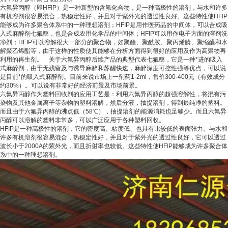
六氟异丙醇（即HFIP）是一种新型的含氟化合物，是一种高极性的溶剂，与水和许多
有机溶剂很容易混合，热稳定性好，并且对于紫外光的透过性良好。这些特性使HFIP
能够成为许多聚合体系中的一种理想溶剂；HFIP是用作医药品的中间体，可以合成吸
入式麻醉剂七氟醚，也是合成农用化学品的中间体；HFIP可以用作电子方面的溶剂洗
净剂；HFIP可以溶解很大一部分的聚合物，如聚酯、聚酰胺、聚丙烯腈、聚缩醛和水
解聚乙烯酯等，由于这样的性质使其能够在分析方面得到很好的应用及作为高聚物再
利用的再生剂。 关于六氟异丙醇后续产品的典型代表七氟醚，它是一种*进的吸入
式麻醉剂，由于无残留及与诱导麻醉和苏醒快速，麻醉深度可控性强等优点，可以说
是目前*的吸入式麻醉剂。目前来说市场上一剂药1-2ml，售价300-400元（有效成分
约30%）。可以说有非常好的经济前景及市场前景。
六氟异丙醇作为塑料回收剂的应用工艺是：利用六氟异丙醇的超强溶解性，将混有污
染物及其他金属离子等杂物的塑料溶解，然后分液，抽提溶剂，得到最纯净的塑料。
而且由于六氟异丙醇的沸点低（58℃），抽提溶剂的能源消耗也足够少。而且六氟异
丙醇可以溶解的塑料非常多，可以广泛应用于各种塑料回收。
HFIP是一种高极性的溶剂，它的密度高、粘度低、也具有比较低的表面张力。与水和
许多有机溶剂很容易混合，热稳定性好，并且对于紫外光的透过性良好，它可以透过
波长小于2000A的紫外光，而且折射率也较低。这些特性使HFIP能够成为许多聚合体
系中的一种理想溶剂。