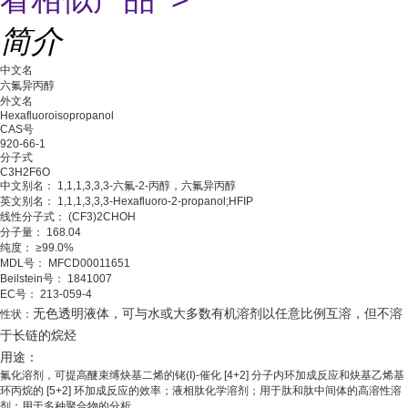
简介
中文名
六氟异丙醇
外文名
Hexafluoroisopropanol
CAS号
920-66-1
分子式
C3H2F6O
中文别名： 1,1,1,3,3,3-六氟-2-丙醇，六氟异丙醇
英文别名： 1,1,1,3,3,3-Hexafluoro-2-propanol;HFIP
线性分子式： (CF3)2CHOH
分子量： 168.04
纯度： ≥99.0%
MDL号： MFCD00011651
Beilstein号： 1841007
EC号： 213-059-4
无色透明液体，可与水或大多数有机溶剂以任意比例互溶，但不溶
性状：
于长链的烷烃
用途：
氟化溶剂，可提高醚束缚炔基二烯的铑(I)-催化 [4+2] 分子内环加成反应和炔基乙烯基
环丙烷的 [5+2] 环加成反应的效率；液相肽化学溶剂；用于肽和肽中间体的高溶性溶
剂；用于多种聚合物的分析