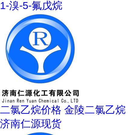
1-溴-5-氟戊烷
二氯乙烷价格 金陵二氯乙烷
济南仁源现货