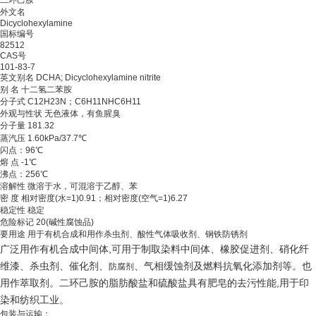
二环己胺
外文名
Dicyclohexylamine
国标编号
82512
CAS号
101-83-7
英文别名 DCHA; Dicyclohexylamine nitrite
别 名 十二氢二苯胺
分子式 C12H23N；C6H11NHC6H11
外观与性状 无色液体，有鱼腥臭
分子量 181.32
蒸汽压 1.60kPa/37.7℃
闪点：96℃
熔 点 -1℃
沸点：256℃
溶解性 微溶于水，可混溶于乙醇、苯
密 度 相对密度(水=1)0.91；相对密度(空气=1)6.27
稳定性 稳定
危险标记 20(碱性腐蚀品)
要用途 用于有机合成和用作杀虫剂、酸性气体吸收剂、钢铁防锈剂
广泛用作有机合成中间体,可用于制取染料中间体、橡胶促进剂、硝化纤
维漆、杀虫剂、催化剂、
、气相缓蚀剂及燃料抗氧化添加剂等。也
防腐剂
用作萃取剂。二环己胺的脂肪酸盐和硫酸盐具有肥皂的去污性能,用于印
染和纺织工业。
包装与运输：