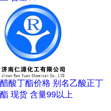
醋酸丁酯价格 别名乙酸正丁
酯 现货 含量99以上