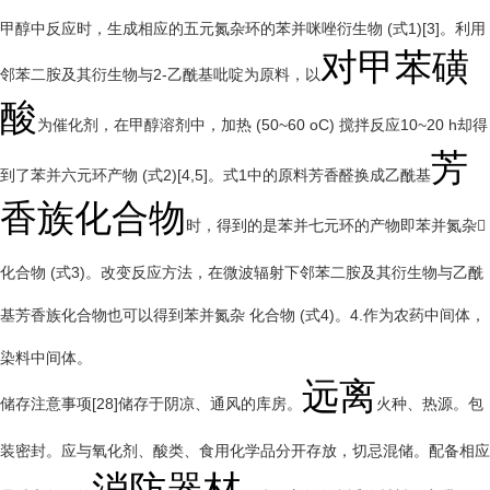
甲醇中反应时，生成相应的五元氮杂环的苯并咪唑衍生物 (式1)[3]。利用
对甲苯磺
邻苯二胺及其衍生物与2-乙酰基吡啶为原料，以
酸
为催化剂，在甲醇溶剂中，加热 (50~60 oC) 搅拌反应10~20 h却得
芳
到了苯并六元环产物 (式2)[4,5]。式1中的原料芳香醛换成乙酰基
香族化合物
时，得到的是苯并七元环的产物即苯并氮杂
化合物 (式3)。改变反应方法，在微波辐射下邻苯二胺及其衍生物与乙酰
基芳香族化合物也可以得到苯并氮杂 化合物 (式4)。4.作为农药中间体，
染料中间体。
远离
储存注意事项[28]储存于阴凉、通风的库房。
火种、热源。包
装密封。应与氧化剂、酸类、食用化学品分开存放，切忌混储。配备相应
消防器材