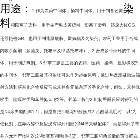
用途：
染
1.作为农药中间体，染料中间体。用于制备还原
料
和阳离子染料，用于生产毛皮黄棕M、阳离子染料、还原大红GG、
还原艳橙GR。也用于制造聚酰胺、聚氨酯及匀染剂。农药工业用于合成
内吸杀菌剂（多菌灵、托布津及甲基托布津）。2.合成多种杂环的中间
体。用于制抗氧剂。3.邻苯二胺是主要的农药、医药、染料、显影橡胶剂
的中间体。邻苯二胺及其衍生物可以作为起始原料，通过热反应及微波辐
射方法和羰基化合物反应形成苯并多元氮杂环芳香化合物，例如，苯并咪
唑类、喹喔啉类和苯并氮杂类等。邻苯二胺与2-吡啶甲醛反应时得到的
是N4席夫碱配体1[1]，但是当把2-吡啶甲醛换成2-乙酰基吡啶时，以*为
催化剂，在异丙醇中反应没有得到相应的N4席夫碱配体2，而是得到了苯
并六元环产物即2-(2′-吡啶基)喹喔啉3[2]。邻苯二胺和两当量的芳香醛在