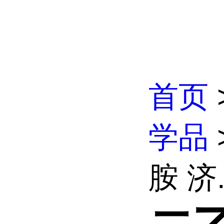
首页
学品
胺 济.