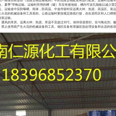
应严格按照铁道部《危险货物运输规则》中的危险货物配装表进行配装。运输时运输
备。夏季*早晚运输。运输时所用的槽（罐）车应有接地链，槽内可设孔隔板以减少震
运。运输途中应防曝晒、雨淋，防高温。中途停留时应远离火种、热源、高温区。装
生火花的机械设备和工具装卸。公路运输时要按规定路线行驶，勿在居民区和人口稠
散装运输。
、通风的库房。远离火种、热源。库温不宜超过30℃。保持容器密封。应与氧化剂、
。禁止使用易产生火花的机械设备和工具。储区应备有泄漏应急处理设备和合适的收