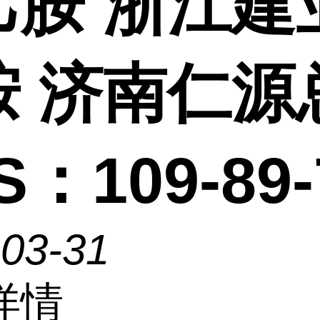
乙胺 浙江建
胺 济南仁源
S：109-89-
-03-31
详情