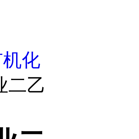
有机化
业二乙