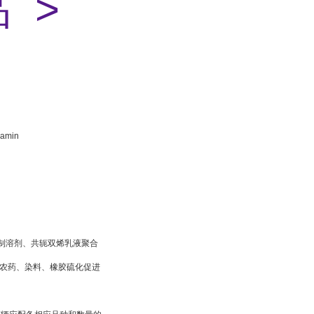
 >
lamin
制溶剂、共轭双烯乳液聚合
产农药、染料、橡胶硫化促进