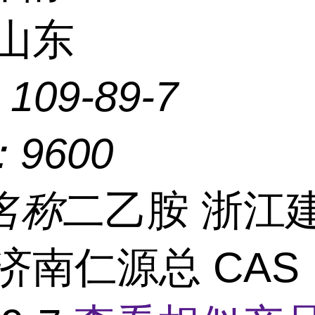
山东
：
109-89-7
：
9600
名称
二乙胺 浙江
济南仁源总 CAS