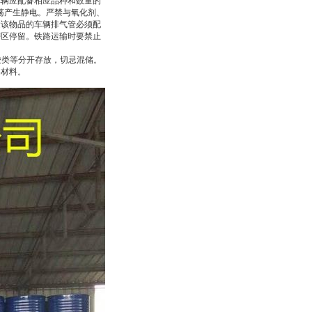
车辆应配备相应品种和数量的
荡产生静电。严禁与氧化剂、
运该物品的车辆排气管必须配
密区停留。铁路运输时要禁止
酸类等分开存放，切忌混储。
容材料。