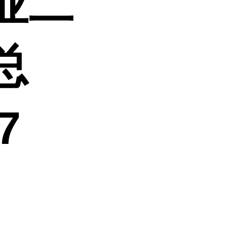
业二
总
7