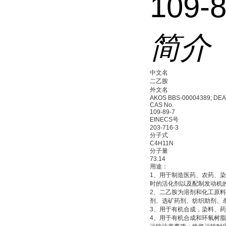
109-
简介
中文名
二乙胺
外文名
AKOS BBS-00004389; DEA; 
CAS No.
109-89-7
EINECS号
203-716-3
分子式
C4H11N
分子量
73.14
用途：
1、用于制造医药、农药、
时的活化剂以及配制发动机
2、二乙胺为溶剂和化工原
剂、选矿药剂、纺织助剂、
3、用于有机合成，染料、
4、用于有机合成和环氧树