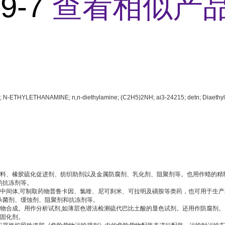
89-7
查看相似产品
N-ETHYLETHANAMINE; n,n-diethylamine; (C2H5)2NH; ai3-24215; detn; Diaethy
染料、橡胶硫化促进剂、纺织助剂以及金属防腐剂、乳化剂、阻聚剂等。也用作蜡的精
的抗冻剂等。
料中间体,可制取药物普鲁卡因、氯喹、尼可刹米、可拉明及磺胺等类药，也可用于生
杀菌剂、缓蚀剂、阻聚剂和抗冻剂等。
药物合成。用作分析试剂,如薄层色谱法检测硫代巴比土酸的显色试剂。还用作防腐剂。
脂固化剂。