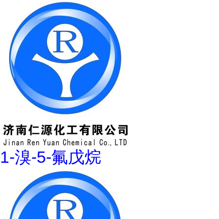
1-溴-5-氟戊烷