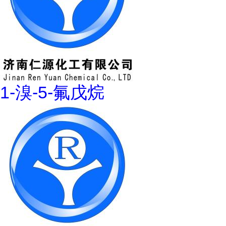
1-溴-5-氟戊烷