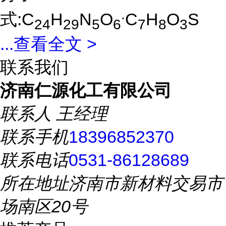
.
式:C
H
N
O
C
H
O
S
24
29
5
6
7
8
3
...
查看全文 >
联系我们
济南仁源化工有限公司
联系人
王经理
联系手机
18396852370
联系电话
0531-86128689
所在地址
济南市新材料交易市
场南区20号