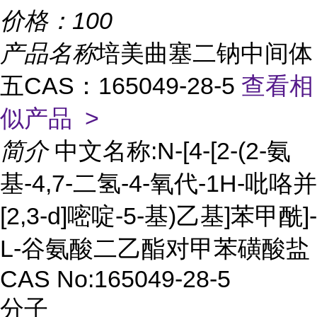
价格：
100
产品名称
培美曲塞二钠中间体
五CAS：165049-28-5
查看相
似产品 >
简介
中文名称:N-[4-[2-(2-氨
基-4,7-二氢-4-氧代-1H-吡咯并
[2,3-d]嘧啶-5-基)乙基]苯甲酰]-
L-谷氨酸二乙酯对甲苯磺酸盐
CAS No:165049-28-5
分子