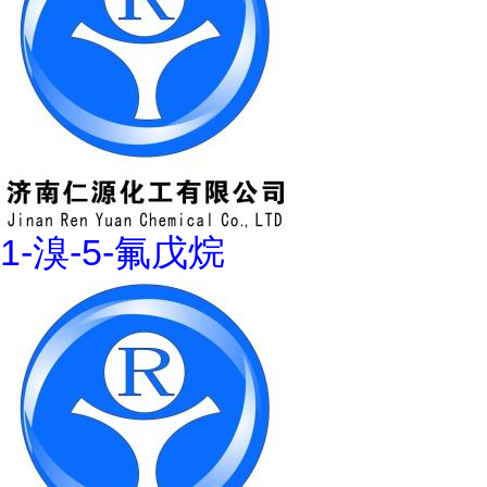
1-溴-5-氟戊烷