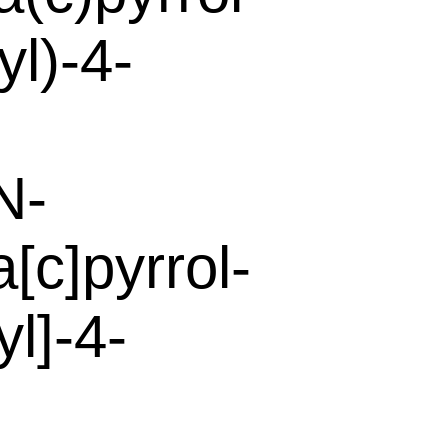
l)-4-
N-
[c]pyrrol-
l]-4-