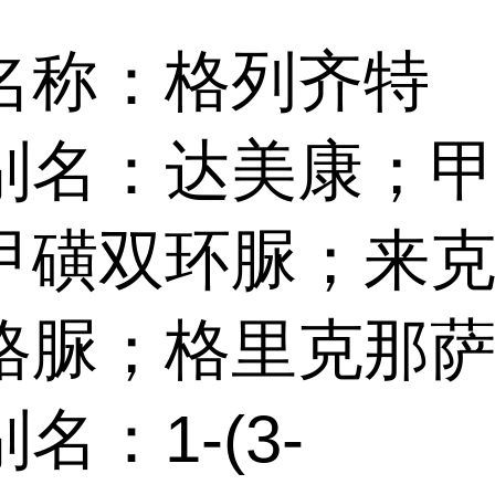
名称：格列齐特
别名：达美康；
甲磺双环脲；来
格脲；格里克那
名：1-(3-