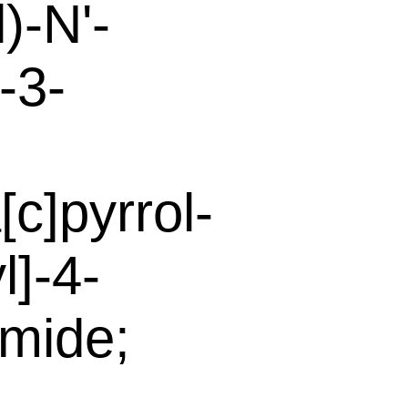
)-N'-
-3-
c]pyrrol-
l]-4-
mide;