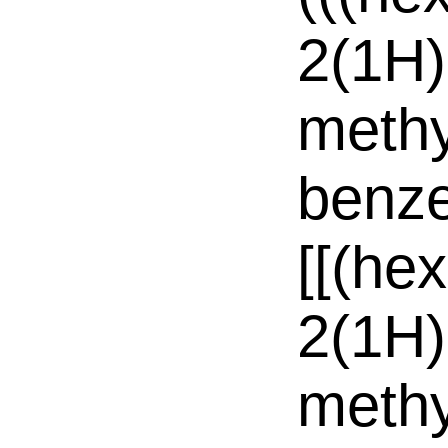
2(1H)
methy
benze
[[(he
2(1H)
methy