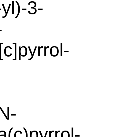
yl)-3-
-
c]pyrrol-
N-
(c)pyrrol-