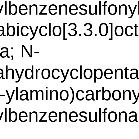
lbenzenesulfonyl
abicyclo[3.3.0]oct
ea; N-
ahydrocyclopenta[
-ylamino)carbony
lbenzenesulfona