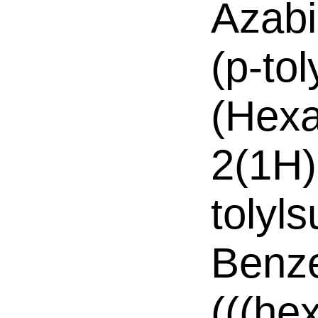
Azabi
(p-tol
(Hexa
2(1H)
tolyls
Benze
(((he