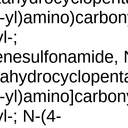
-yl)amino)carbony
l-;
nesulfonamide, 
xahydrocyclopenta
-yl)amino]carbony
l-; N-(4-