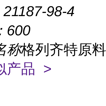
：
21187-98-4
：
600
名称
格列齐特原
似产品 >