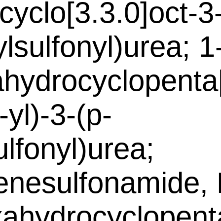
cyclo[3.3.0]oct-3-
ylsulfonyl)urea; 1
hydrocyclopenta[
-yl)-3-(p-
ulfonyl)urea;
nesulfonamide, 
xahydrocyclopenta