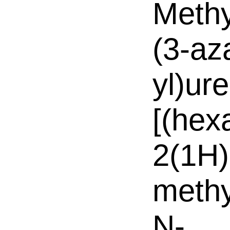
Methy
(3-az
yl)ur
[(hex
2(1H)
methy
N-