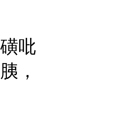
甲磺吡
克胰，
萨