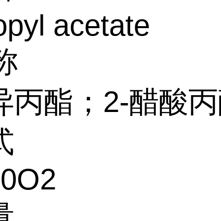
opyl acetate
称
异丙酯；2-醋酸丙
式
10O2
量