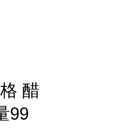
格 醋
量99