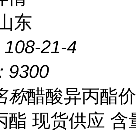
山东
：
108-21-4
：
9300
名称
醋酸异丙酯价
酯 现货供应 含