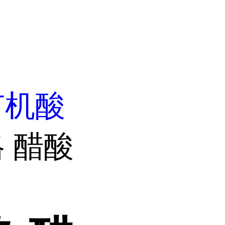
有机酸
 醋酸