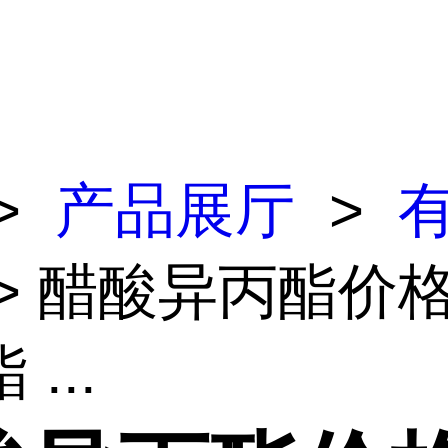
>
产品展厅
>
> 醋酸异丙酯价格
...