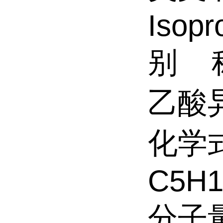
Isopr
别 
乙酸
化学
C5H
分子