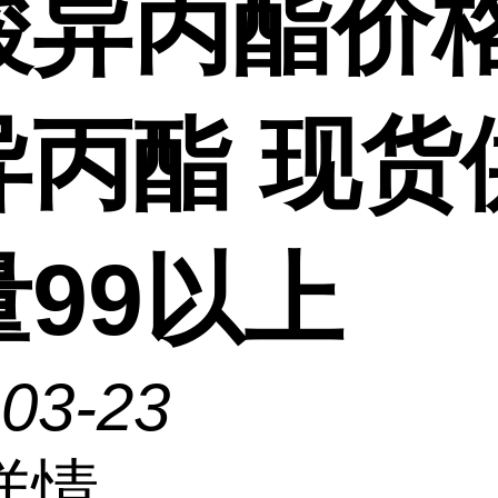
酸异丙酯价格
异丙酯 现货
量99以上
-03-23
详情