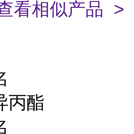
查看相似产品 >
名
异丙酯
名