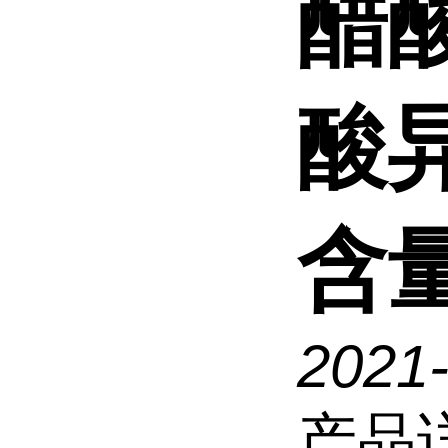
醋
酸
含
2021
产品