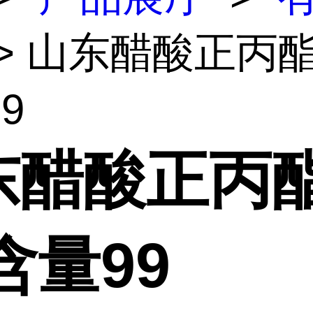
> 山东醋酸正丙
9
东醋酸正丙
含量99