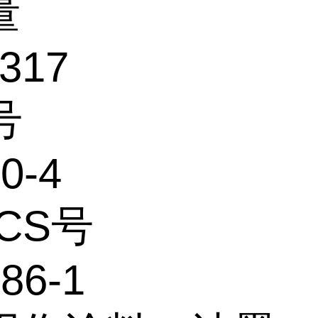
量
1317
号
0-4
ECS号
686-1