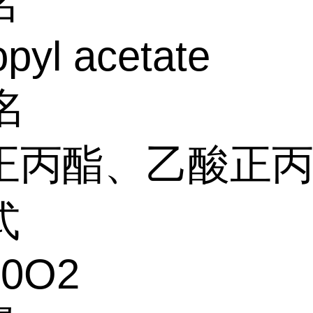
名
pyl acetate
名
正丙酯、乙酸正
式
10O2