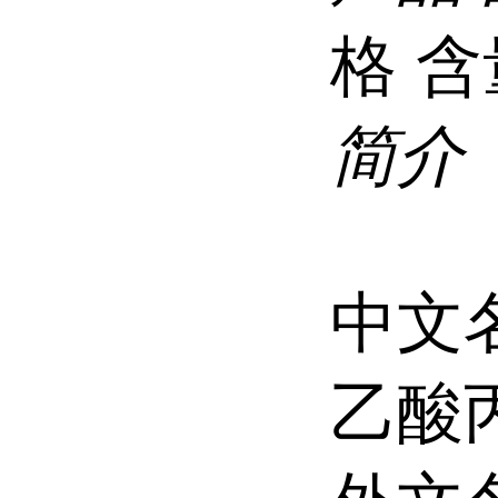
格 含
简介
中文
乙酸