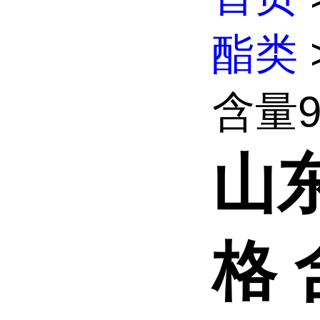
酯类
含量9
山
格 