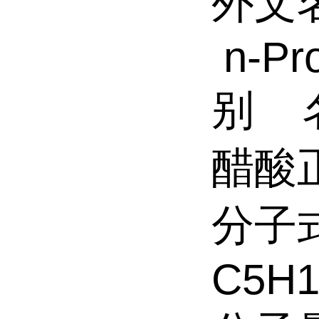
外文
n-Pro
别 
醋酸
分子
C5H