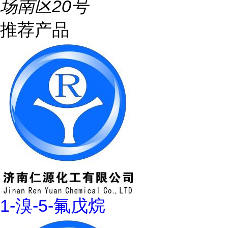
场南区20号
推荐产品
1-溴-5-氟戊烷