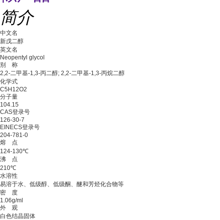
简介
中文名
新戊二醇
英文名
Neopentyl glycol
别 称
2,2-二甲基-1,3-丙二醇; 2,2-二甲基-1,3-丙烷二醇
化学式
C5H12O2
分子量
104.15
CAS登录号
126-30-7
EINECS登录号
204-781-0
熔 点
124-130℃
沸 点
210℃
水溶性
易溶于水、低级醇、低级酮、醚和芳烃化合物等
密 度
1.06g/ml
外 观
白色结晶固体