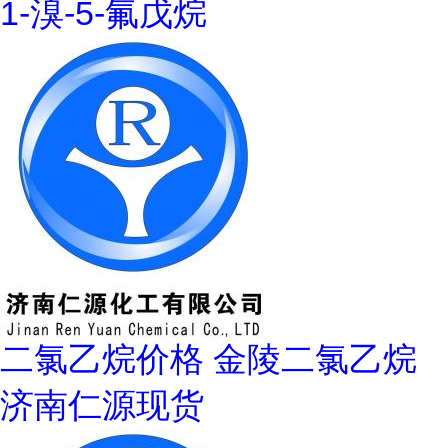
1-溴-5-氟戊烷
二氯乙烷价格 金陵二氯乙烷
济南仁源现货