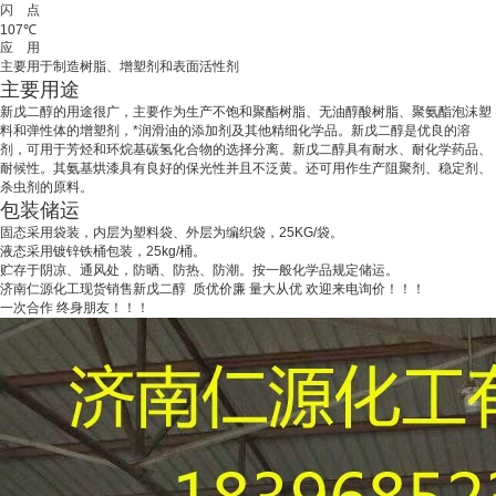
闪 点
107℃
应 用
主要用于制造树脂、增塑剂和表面活性剂
主要用途
新戊二醇的用途很广，主要作为生产不饱和聚酯树脂、无油醇酸树脂、聚氨酯泡沫塑
料和弹性体的增塑剂，*润滑油的添加剂及其他精细化学品。新戊二醇是优良的溶
剂，可用于芳烃和环烷基碳氢化合物的选择分离。新戊二醇具有耐水、耐化学药品、
耐候性。其氨基烘漆具有良好的保光性并且不泛黄。还可用作生产阻聚剂、稳定剂、
杀虫剂的原料。
包装储运
固态采用袋装，内层为塑料袋、外层为编织袋，25KG/袋。
液态采用镀锌铁桶包装，25kg/桶。
贮存于阴凉、通风处，防晒、防热、防潮。按一般化学品规定储运。
济南仁源化工现货销售新戊二醇 质优价廉 量大从优 欢迎来电询价！！！
一次合作 终身朋友！！！