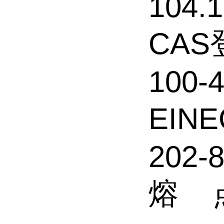
104.
CA
100-4
EIN
202-8
熔 