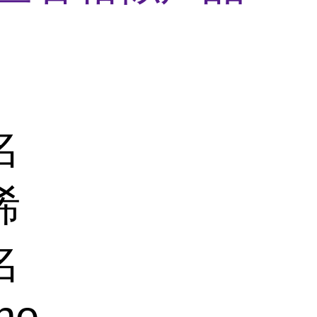
名
烯
名
ne