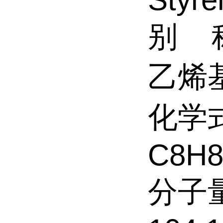
别 
乙烯
化学
C8H
分子