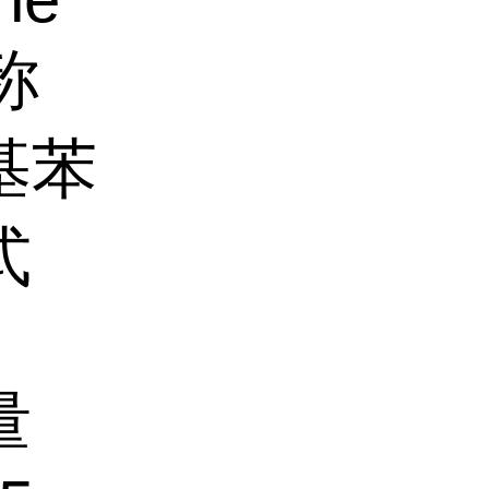
称
基苯
式
8
量